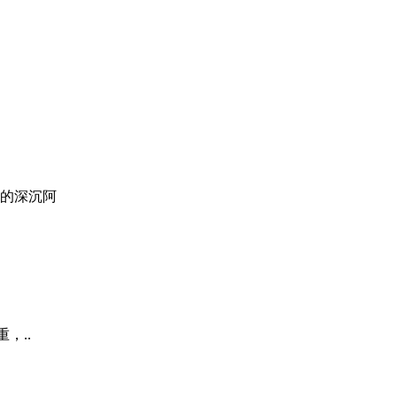
的深沉阿
是很厚重，..