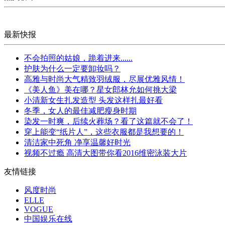
最新快报
不会拍照的姑娘，跪着进来......
护肤为什么一定要卸妆吗？
高雅与时尚大气精致羽绒服，尽展优雅风情！
《美人鱼》美在哪？星女郎林允如何挑大梁
小清新女生扎发造型 头发这样扎最好看
冬季，女人的最佳减肥瘦身时期
染发一时爽，后续火葬场？看了这篇就不会了！
穿上能变“纸片人”，这些衣服都是我想要的！
清洁家中死角 净享温馨好时光
视频不过瘾 高清大图带你看2016维密泳装大片
友情链接
风度时尚
ELLE
VOGUE
中国娱乐在线