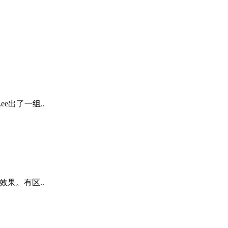
e出了一组..
果。有区..