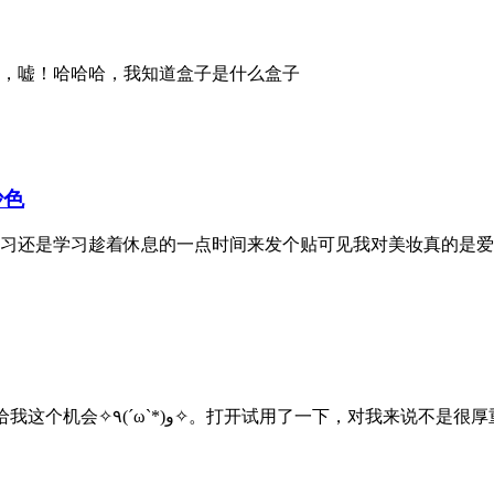
，嘘！哈哈哈，我知道盒子是什么盒子
沙色
习还是学习趁着休息的一点时间来发个贴可见我对美妆真的是爱
肤质：油性敏感性皮肤今天收到了的cerave的乳液，谢谢给我这个机会✧٩(ˊωˋ*)و✧。打开试用了一下，对我来说不