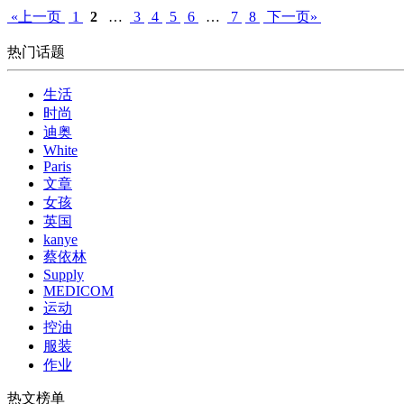
«上一页
1
2
…
3
4
5
6
…
7
8
下一页»
热门话题
生活
时尚
迪奥
White
Paris
文章
女孩
英国
kanye
蔡依林
Supply
MEDICOM
运动
控油
服装
作业
热文榜单