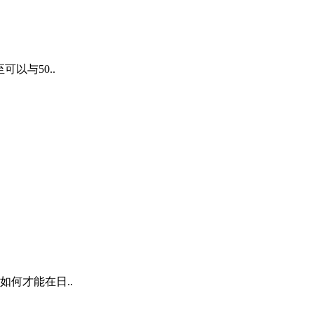
以与50..
何才能在日..