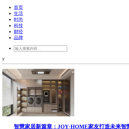
首页
生活
时尚
科技
财经
品牌
y
智慧家居新篇章：JOY·HOME家友打造未来智