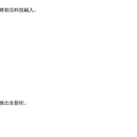
前沿科技融入..
推出全新绗..