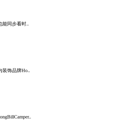
能同步看时..
装饰品牌Ho..
llCamper..