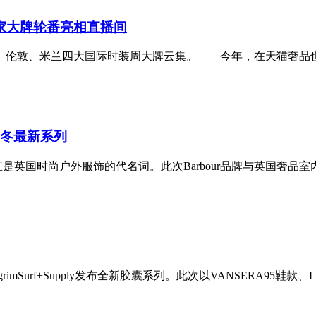
等17家大牌轮番亮相直播间
、伦敦、米兰四大国际时装周大牌云集。 今年，在天猫奢品也
23 秋冬最新系列
是英国时尚户外服饰的代名词。此次Barbour品牌与英国奢品室内
rf+Supply发布全新胶囊系列。此次以VANSERA95鞋款、LongBi