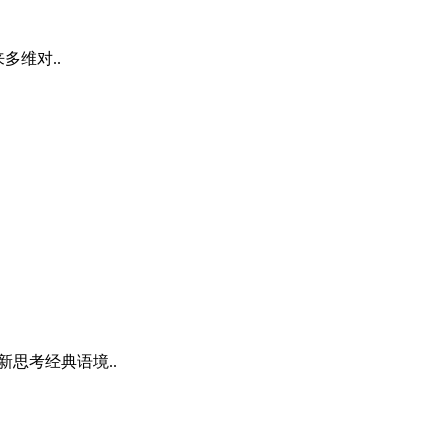
来多维对..
新思考经典语境..