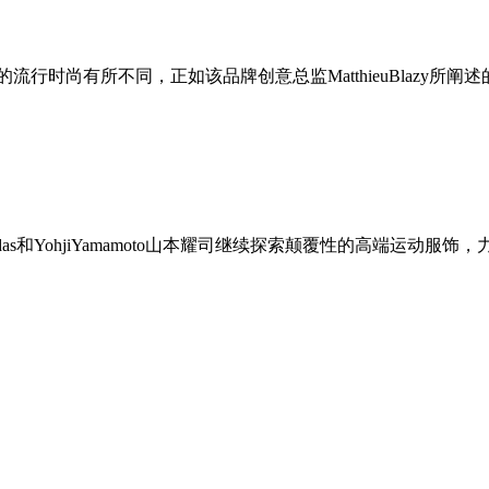
的流行时尚有所不同，正如该品牌创意总监MatthieuBlazy所阐
as和YohjiYamamoto山本耀司继续探索颠覆性的高端运动服饰，