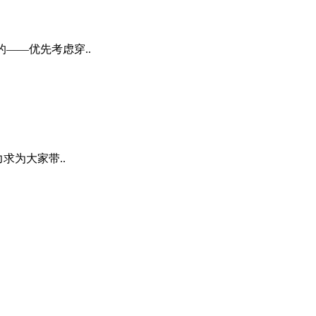
述的——优先考虑穿..
力求为大家带..